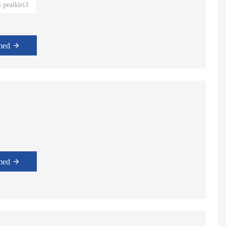
i pealkiri3
med
med