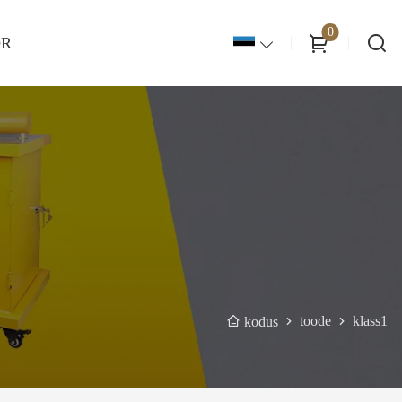
0
OR
toode
klass1
kodus