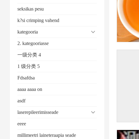
seksikas pesu
k?si crimping vahend
kategooria
2. kategooriasse
一级分类 4
1 级分类 5
Fdsafdsa
aaaa aaaa on
asdf
laserepileerimisseade
eeee
millimeetri laineteraapia seade