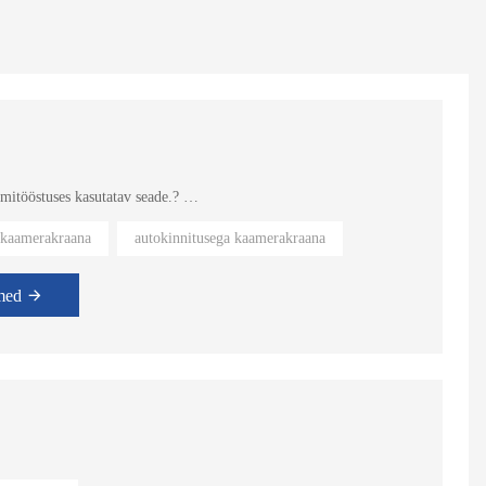
mitööstuses kasutatav seade.?
i laevade peale.
 kaamerakraana
autokinnitusega kaamerakraana
, mille kogu käepikkus on 6 meetrit (valikuline 5 meetrit).
med