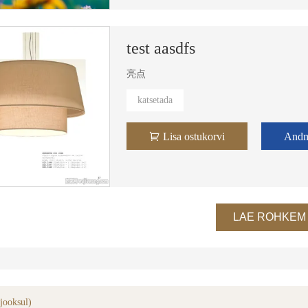
test aasdfs
亮点
katsetada
Lisa ostukorvi
And
?riistad
hüdraulilised torud bender
integreeri
LAE ROHKEM
 jooksul)