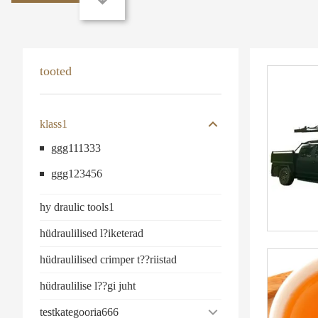
tooted
klass1
ggg111333
ggg123456
hy draulic tools1
hüdraulilised l?iketerad
hüdraulilised crimper t??riistad
hüdraulilise l??gi juht
testkategooria666