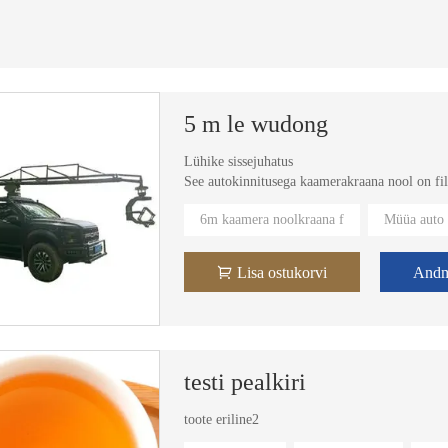
5 m le wudong
Lühike sissejuhatus
See autokinnitusega kaamerakraana nool on fil
See paigaldatakse erineva suurusega autode võ
6m kaamera noolkraana f
Müüa auto
See kaamerakraana sobib igat tüüpi kaameratele
Lisa ostukorvi
And
testi pealkiri
toote eriline2