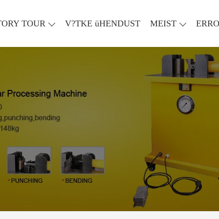
TORY TOUR
V?TKE üHENDUST
MEIST
ERR