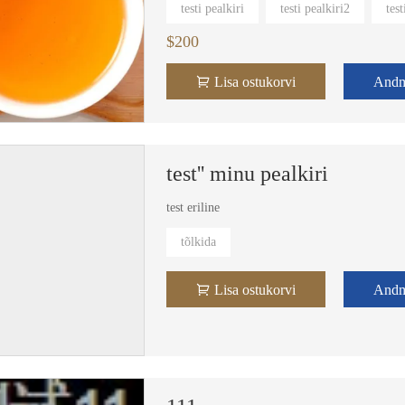
testi pealkiri
testi pealkiri2
test
$200
Lisa ostukorvi
And
test'' minu pealkiri
test eriline
tõlkida
Lisa ostukorvi
And