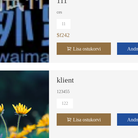
111
ces
11
$f242
Lisa ostukorvi
And
klient
123455
122
Lisa ostukorvi
And