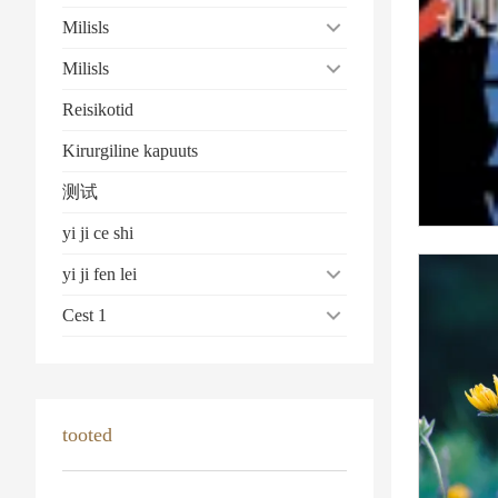
Milisls
Milisls
Reisikotid
Kirurgiline kapuuts
测试
yi ji ce shi
yi ji fen lei
Cest 1
tooted