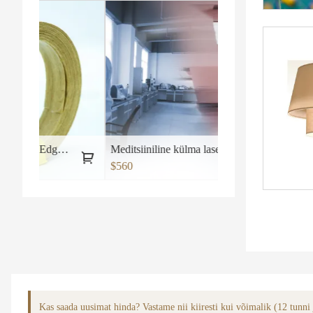
Edge bänd
Meditsiiniline külma lasertaseme seadmete teraapiamasin nr 2
rama hüdraulilised t?
$560
Kas saada uusimat hinda? Vastame nii kiiresti kui võimalik (12 tunni