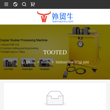
TOOTED
toode
hüdraulilise l??gi juht
kodus