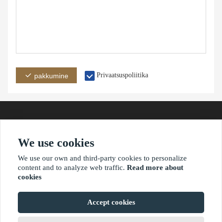
Privaatsuspoliitika
pakkumine
We use cookies
aadress
e-post
telefon
We use our own and third-party cookies to personalize
content and to analyze web traffic.
Read more about
cookies
?2021 waimaoniu.net
Accept cookies