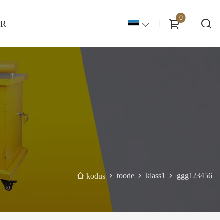
0
OR
toode
klass1
ggg123456
kodus