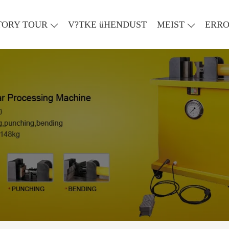
TORY TOUR
V?TKE üHENDUST
MEIST
ERR