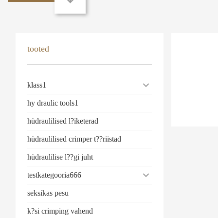
tooted
klass1
hy draulic tools1
hüdraulilised l?iketerad
hüdraulilised crimper t??riistad
hüdraulilise l??gi juht
testkategooria666
seksikas pesu
k?si crimping vahend