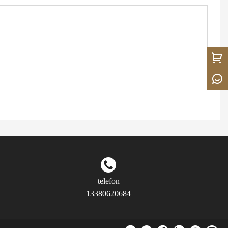
telefon
13380620684