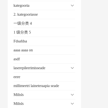
kategooria
2. kategooriasse
一级分类 4
1 级分类 5
Fdsafdsa
aaaa aaaa on
asdf
laserepileerimisseade
eeee
millimeetri laineteraapia seade
Milisls
Milisls