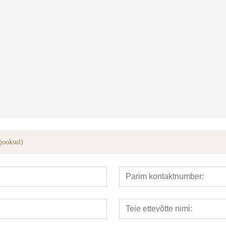
?riistad
hüdraulilised torud bender
integreeri
 jooksul)