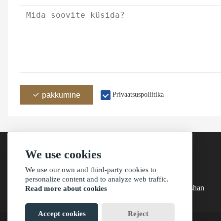
pakkumine
Privaatsuspoliitika
We use cookies
We use our own and third-party cookies to
aadress
personalize content and to analyze web traffic.
Building 4, Baishihuani küla, Sanxiangi linn, Zhongshan
Read more about cookies
Accept cookies
Reject