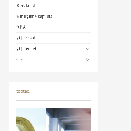
Reisikotid
Kirurgiline kapuuts
测试
yi ji ce shi
yi ji fen lei
Cest 1
tooted