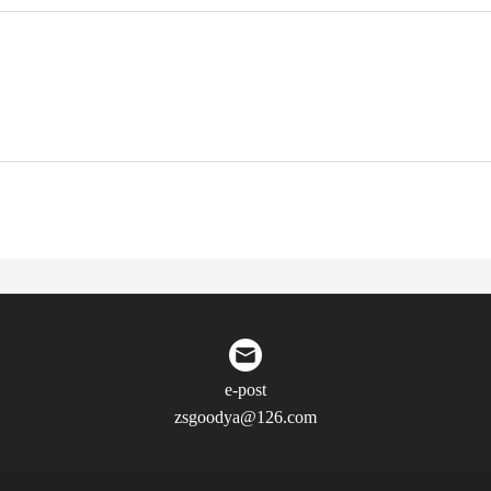
e-post
zsgoodya@126.com