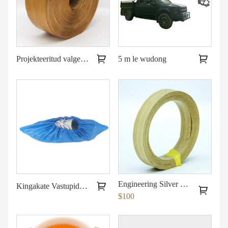
Projekteeritud valge tammega kaetud spoonijoon
5 m le wudong
Engineering Silver Pear Edge bänd
Kingakate Vastupidav veekindel king
$100