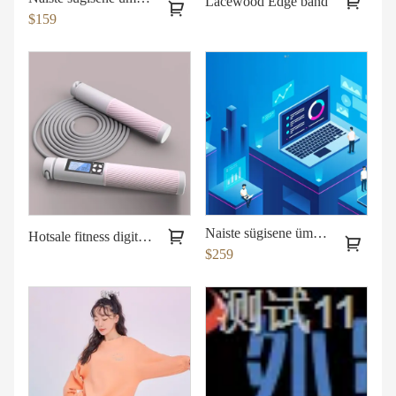
Lacewood Edge bänd
$159
Naiste sügisene ümara kaelusega kampsun
Hotsale fitness digitaalne hüppenöör koos Counter hüppenööriga pvc
$259