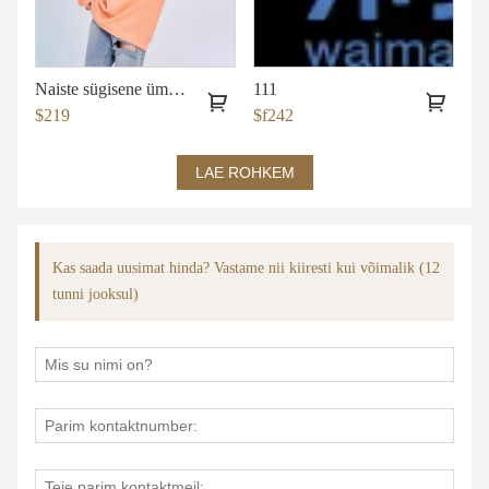
Naiste sügisene ümara kaelusega kampsun
111
$219
$f242
LAE ROHKEM
Kas saada uusimat hinda? Vastame nii kiiresti kui võimalik (12
tunni jooksul)