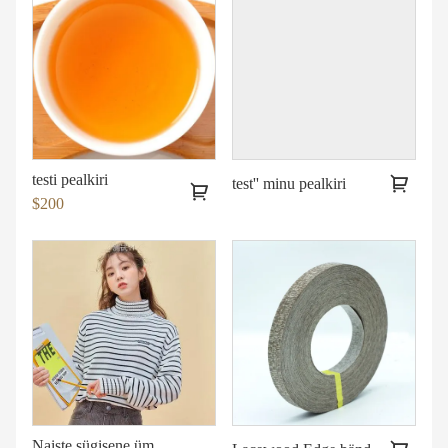
testi pealkiri
test'' minu pealkiri
$200
Naiste sügisene ümara kaelusega kampsun