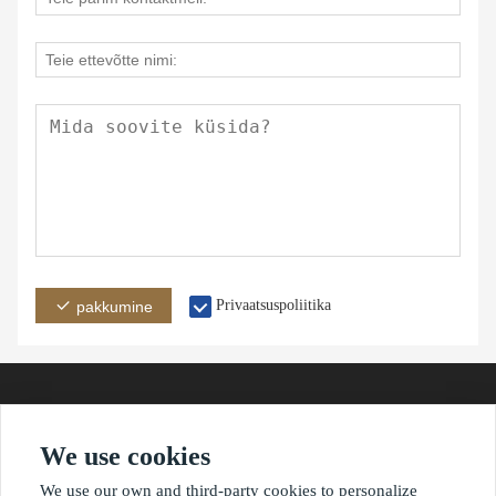
Privaatsuspoliitika
pakkumine
We use cookies
aadress
e-post
telefon
We use our own and third-party cookies to personalize