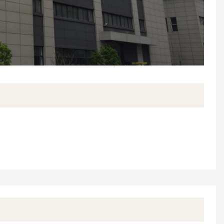
Engineering Silver Pear Edge bänd
tud hüdraulilised rama
$100