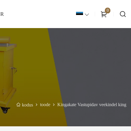
0
OR
toode
Kingakate Vastupidav veekindel king
kodus