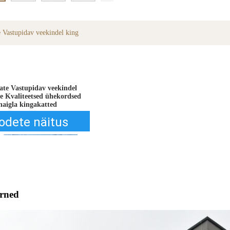
 Vastupidav veekindel king
te Vastupidav veekindel 
e Kvaliteetsed ühekordsed 
haigla kingakatted
odete näitus
arned