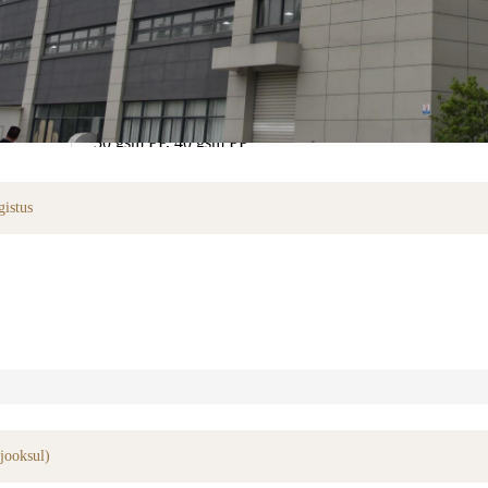
Tooteteave
30 gsm PP, 40 gsm PP
?riistad
hüdraulilised torud bender
integreeri
40cm*17cm, 38cm*16cm
gistus
Saab kohandada vastavalt teie soovile
Saab kohandada
ne
100 tk/kott 20 kotti/karp
adid
ISO13485
 jooksul)
T/T, L/C