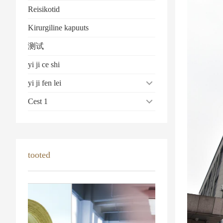
Reisikotid
Kirurgiline kapuuts
测试
yi ji ce shi
yi ji fen lei
Cest 1
tooted