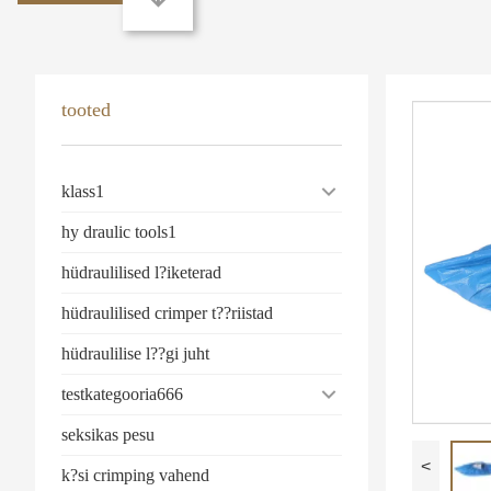
tooted
klass1
hy draulic tools1
hüdraulilised l?iketerad
hüdraulilised crimper t??riistad
hüdraulilise l??gi juht
testkategooria666
seksikas pesu
<
k?si crimping vahend