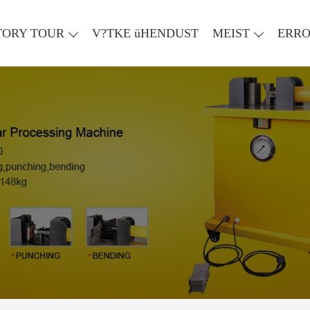
TORY TOUR
V?TKE üHENDUST
MEIST
ERR