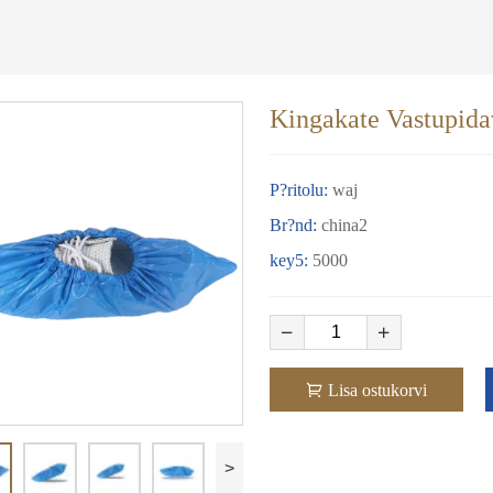
Kingakate Vastupida
P?ritolu:
waj
Br?nd:
china2
key5:
5000
Lisa ostukorvi
>