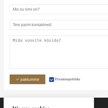
Tarne ae
Laevasa
Näidised
1.Kas ma 
V: Muidugi
mõned proo
tasuma sa
2. Millal 
V: Näidis(
pakkumine
Privaatsuspoliitika
jooksul, ku
puhul, mis
erinev, ku
näidiste v
3. Kas tei
parim, mi