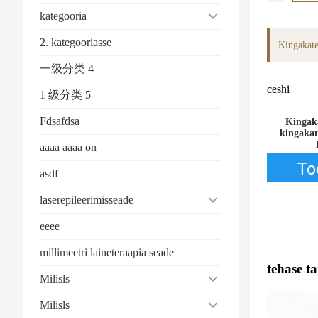
kategooria
2. kategooriasse
Kingakate
一级分类 4
ceshi
1 级分类 5
Fdsafdsa
Kingaka
kingakat
aaaa aaaa on
To
asdf
laserepileerimisseade
eeee
millimeetri laineteraapia seade
tehase t
Milisls
Milisls