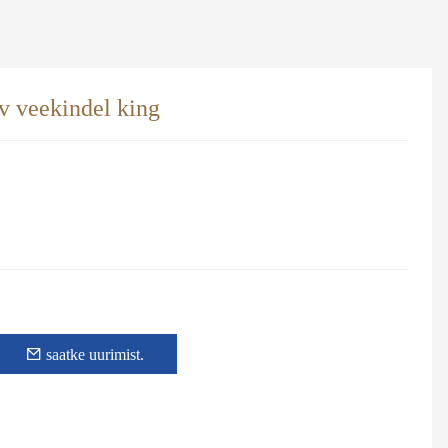
v veekindel king
saatke uurimist.