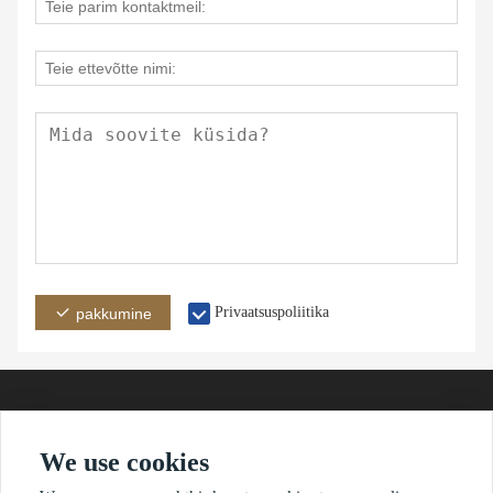
Privaatsuspoliitika
pakkumine
We use cookies
aadress
e-post
telefon