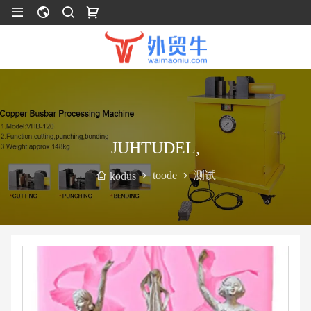
JUHTUDEL,
toode
测试
kodus