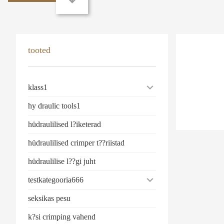
tooted
klass1
hy draulic tools1
hüdraulilised l?iketerad
hüdraulilised crimper t??riistad
hüdraulilise l??gi juht
testkategooria666
seksikas pesu
k?si crimping vahend