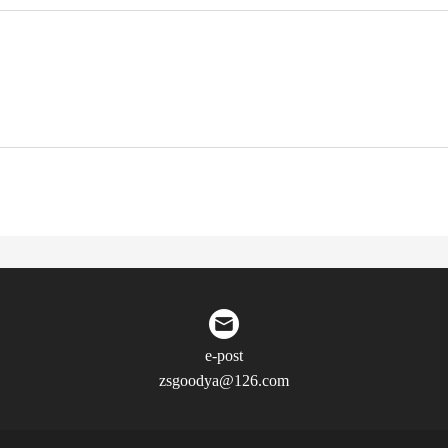
e-post
zsgoodya@126.com