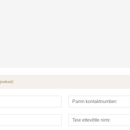
?riistad
hüdraulilised torud bender
integreeri
 jooksul)