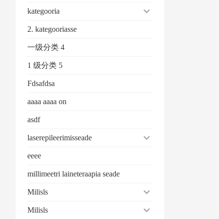
kategooria
2. kategooriasse
一级分类 4
1 级分类 5
Fdsafdsa
aaaa aaaa on
asdf
laserepileerimisseade
eeee
millimeetri laineteraapia seade
Milisls
Milisls