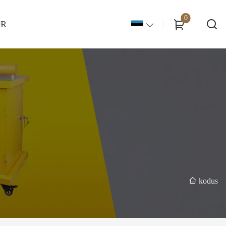
0
OR
kodus