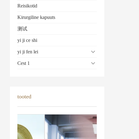
Reisikotid
Kirurgiline kapuuts
测试
yi ji ce shi
yi ji fen lei
Cest 1
tooted