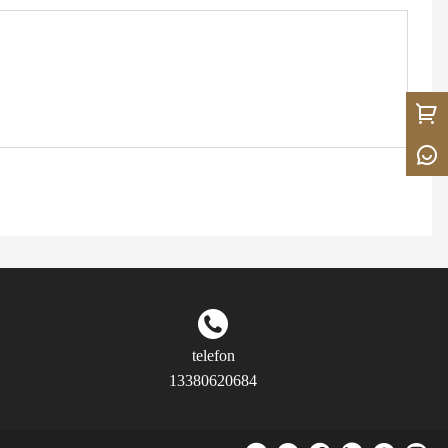
telefon
13380620684