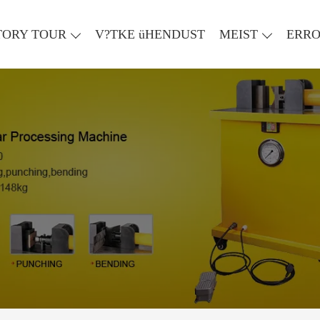
TORY TOUR
V?TKE üHENDUST
MEIST
ERR