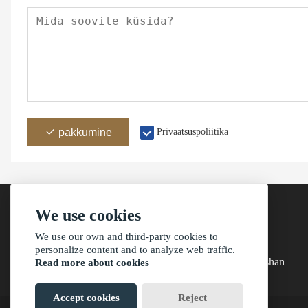
pakkumine
Privaatsuspoliitika
We use cookies
We use our own and third-party cookies to
aadress
personalize content and to analyze web traffic.
Building 4, Baishihuani küla, Sanxiangi linn, Zhongshan
Read more about cookies
Accept cookies
Reject