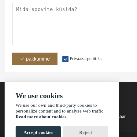
pakkumine
Privaatsuspoliitika
We use cookies
We use our own and third-party cookies to
aadress
personalize content and to analyze web traffic.
Building 4, Baishihuani küla, Sanxiangi linn, Zhongshan
Read more about cookies
Accept cookies
Reject