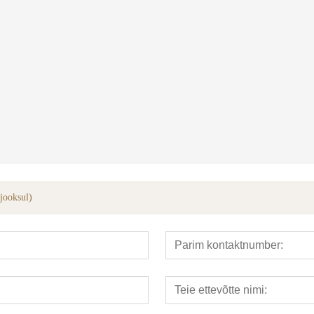
??riistad
hüdraulilised torud bender
integreeri
 jooksul)