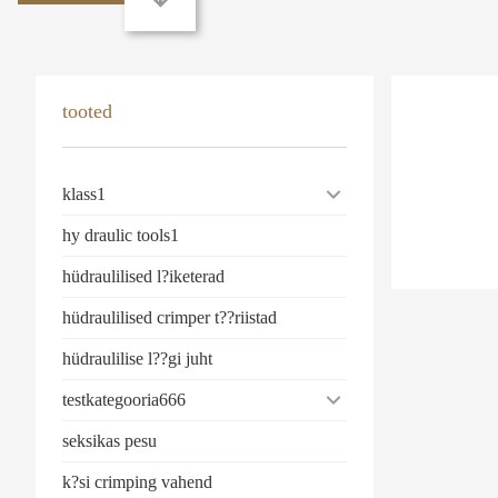
tooted
klass1
hy draulic tools1
hüdraulilised l?iketerad
hüdraulilised crimper t??riistad
hüdraulilise l??gi juht
testkategooria666
seksikas pesu
k?si crimping vahend