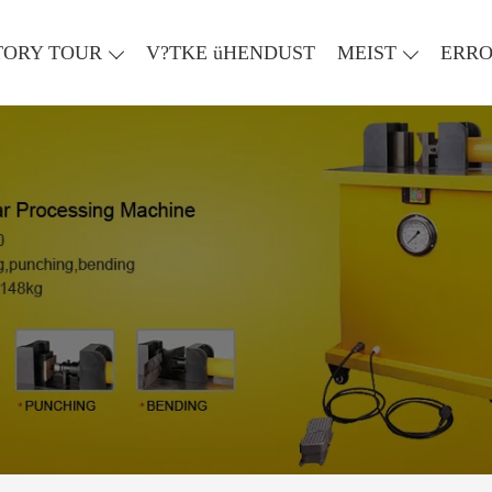
TORY TOUR
V?TKE üHENDUST
MEIST
ERR