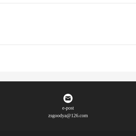
e-post
zsgoodya@126.com