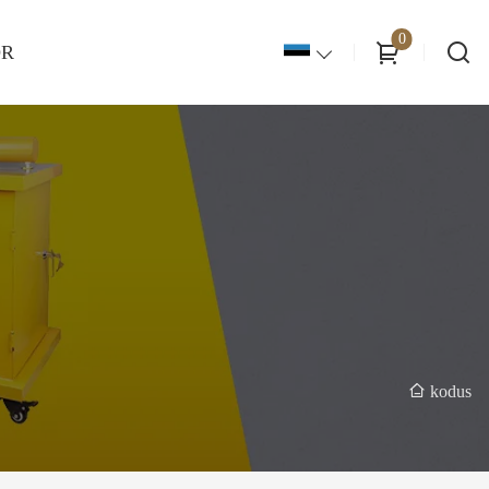
0
OR
kodus