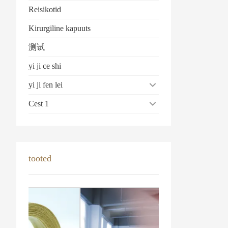
Reisikotid
Kirurgiline kapuuts
测试
yi ji ce shi
yi ji fen lei
Cest 1
tooted