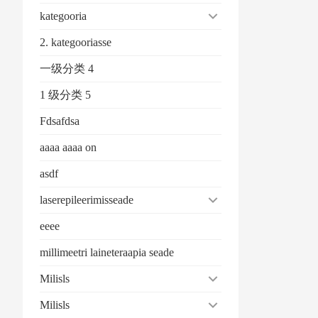
kategooria
2. kategooriasse
一级分类 4
1 级分类 5
Fdsafdsa
aaaa aaaa on
asdf
laserepileerimisseade
eeee
millimeetri laineteraapia seade
Milisls
Milisls