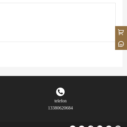
telefon
13380620684