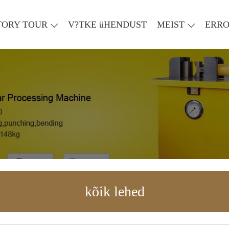
TORY TOUR
V?TKE üHENDUST
MEIST
ERR
kõik lehed