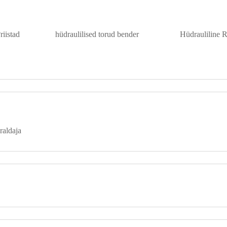
riistad
hüdraulilised torud bender
Hüdrauliline 
raldaja