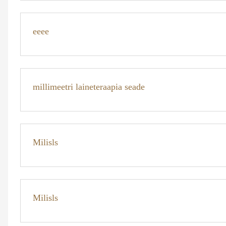
eeee
millimeetri laineteraapia seade
Milisls
Milisls