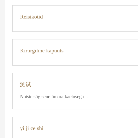
Reisikotid
Kirurgiline kapuuts
测试
Naiste sügisene ümara kaelusega kampsun
yi ji ce shi