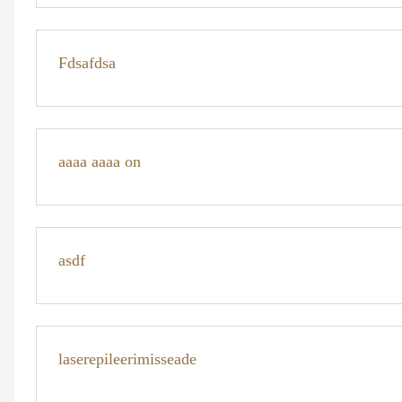
Fdsafdsa
aaaa aaaa on
asdf
laserepileerimisseade