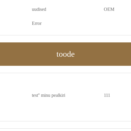
uudised
OEM
Error
toode
test'' minu pealkiri
111