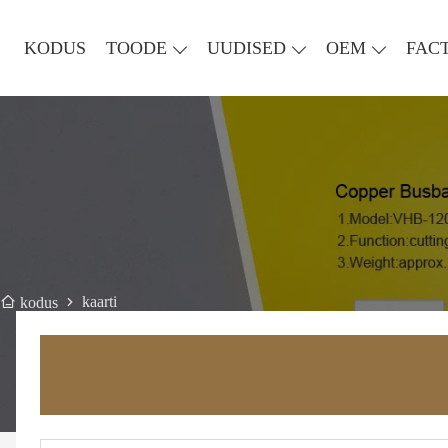
KODUS
TOODE
UUDISED
OEM
FAC
kaarti
kodus