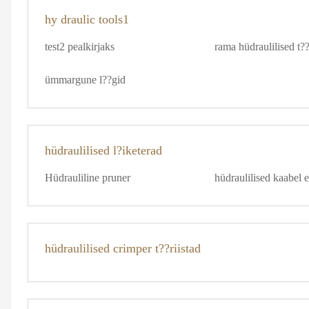
hy draulic tools1
test2 pealkirjaks
rama hüdraulilised t??
ümmargune l??gid
hüdraulilised l?iketerad
Hüdrauliline pruner
hüdraulilised kaabel e
hüdraulilised crimper t??riistad