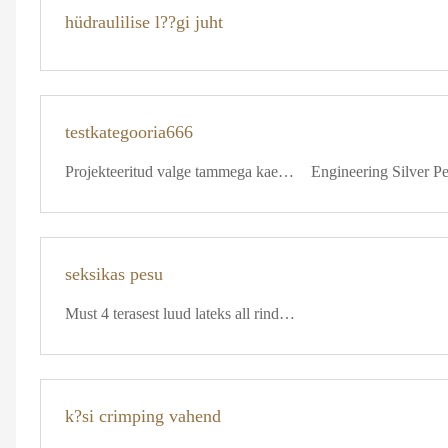
hüdraulilise l??gi juht
testkategooria666
Projekteeritud valge tammega kaetud spoonijoon
Engineering Silver P
seksikas pesu
Must 4 terasest luud lateks all rind korsetti
k?si crimping vahend