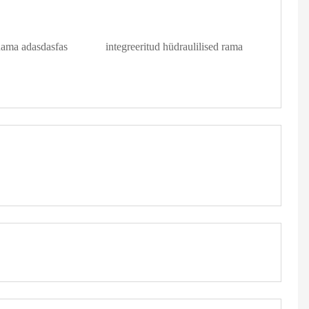
Rama adasdasfas
integreeritud hüdraulilised rama