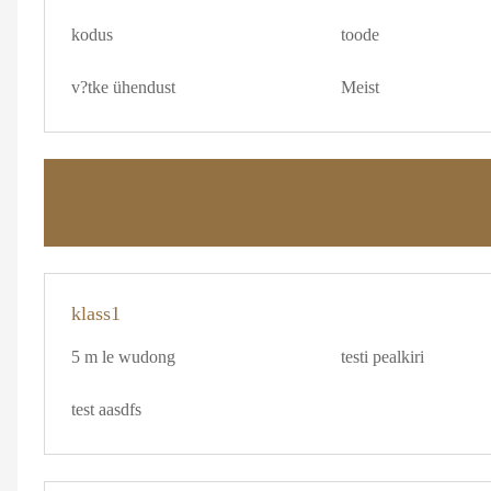
kodus
toode
v?tke ühendust
Meist
klass1
5 m le wudong
testi pealkiri
test aasdfs